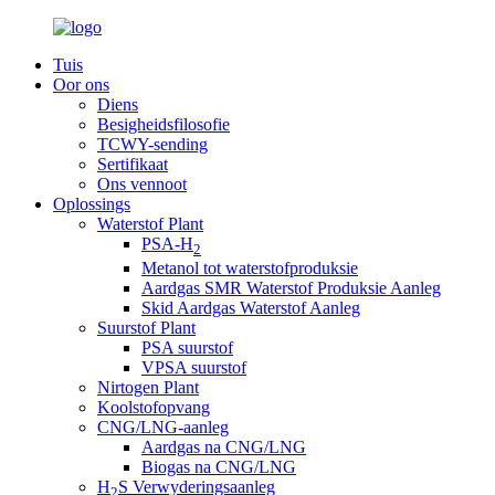
Tuis
Oor ons
Diens
Besigheidsfilosofie
TCWY-sending
Sertifikaat
Ons vennoot
Oplossings
Waterstof Plant
PSA-H
2
Metanol tot waterstofproduksie
Aardgas SMR Waterstof Produksie Aanleg
Skid Aardgas Waterstof Aanleg
Suurstof Plant
PSA suurstof
VPSA suurstof
Nirtogen Plant
Koolstofopvang
CNG/LNG-aanleg
Aardgas na CNG/LNG
Biogas na CNG/LNG
H
S Verwyderingsaanleg
2