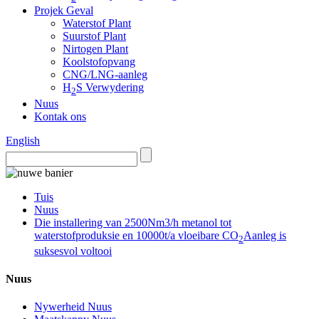
Projek Geval
Waterstof Plant
Suurstof Plant
Nirtogen Plant
Koolstofopvang
CNG/LNG-aanleg
H
S Verwydering
2
Nuus
Kontak ons
English
Tuis
Nuus
Die installering van 2500Nm3/h metanol tot
waterstofproduksie en 10000t/a vloeibare CO
Aanleg is
2
suksesvol voltooi
Nuus
Nywerheid Nuus