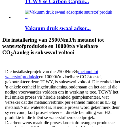
TCWY se Carbon Captur...
Vakuum druk swaai adsor...
Die installering van 2500Nm3/h metanol tot
waterstofproduksie en 10000t/a vloeibare
CO
Aanleg is suksesvol voltooi
2
Die installasieprojek van die 2500Nm3/h
metanol tot
waterstofproduksie
en 10000t/'n vloeibare CO2-toestel,
gekontrakteer deur TCWY, is suksesvol voltooi. Die eenheid het
'n enkele eenheid ingebruikneming ondergaan en het aan al die
nodige voorwaardes voldoen om in werking te tree. TCWY het
hul unieke proses vir hierdie eenheid geïmplementeer, wat
verseker dat die metanolverbruik per eenheid minder as 0,5 kg
metanol/Nm3 waterstof is. Hierdie proses word gekenmerk deur
sy eenvoud, kort prosesbeheer en direkte benutting van H2-
produkte in die kliënt se waterstofperoksiedprojek.
Daarbenewens maak die proses koolstofopvang en produksie