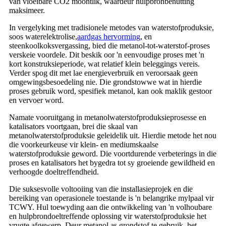
van vloeibare CO2 moontlik, waardeur hulpbronbenutting
maksimeer.
In vergelyking met tradisionele metodes van waterstofproduksie,
soos waterelektrolise,
aardgas hervorming
, en
steenkoolkoksvergassing, bied die metanol-tot-waterstof-proses
verskeie voordele. Dit beskik oor 'n eenvoudige proses met 'n
kort konstruksieperiode, wat relatief klein beleggings vereis.
Verder spog dit met lae energieverbruik en veroorsaak geen
omgewingsbesoedeling nie. Die grondstowwe wat in hierdie
proses gebruik word, spesifiek metanol, kan ook maklik gestoor
en vervoer word.
Namate vooruitgang in metanolwaterstofproduksieprosesse en
katalisators voortgaan, brei die skaal van
metanolwaterstofproduksie geleidelik uit. Hierdie metode het nou
die voorkeurkeuse vir klein- en mediumskaalse
waterstofproduksie geword. Die voortdurende verbeterings in die
proses en katalisators het bygedra tot sy groeiende gewildheid en
verhoogde doeltreffendheid.
Die suksesvolle voltooiing van die installasieprojek en die
bereiking van operasionele toestande is 'n belangrike mylpaal vir
TCWY. Hul toewyding aan die ontwikkeling van 'n volhoubare
en hulpbrondoeltreffende oplossing vir waterstofproduksie het
vrugte afgewerp. Deur metanol as grondstof te gebruik, het