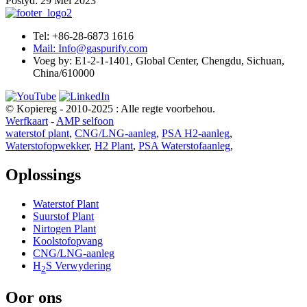
Postyd: 29 Mei 2023
Tel: +86-28-6873 1616
Mail: Info@gaspurify.com
Voeg by: E1-2-1-1401, Global Center, Chengdu, Sichuan,
China/610000
© Kopiereg - 2010-2025 : Alle regte voorbehou.
Werfkaart
-
AMP selfoon
waterstof plant
,
CNG/LNG-aanleg
,
PSA H2-aanleg
,
Waterstofopwekker
,
H2 Plant
,
PSA Waterstofaanleg
,
Oplossings
Waterstof Plant
Suurstof Plant
Nirtogen Plant
Koolstofopvang
CNG/LNG-aanleg
H
S Verwydering
2
Oor ons