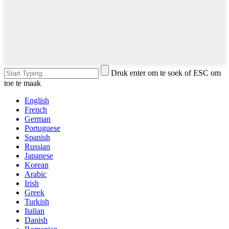
Druk enter om te soek of ESC om
toe te maak
English
French
German
Portuguese
Spanish
Russian
Japanese
Korean
Arabic
Irish
Greek
Turkish
Italian
Danish