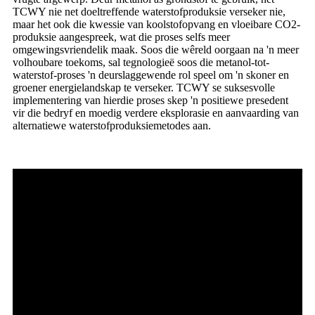
TCWY nie net doeltreffende waterstofproduksie verseker nie,
maar het ook die kwessie van koolstofopvang en vloeibare CO2-
produksie aangespreek, wat die proses selfs meer
omgewingsvriendelik maak. Soos die wêreld oorgaan na 'n meer
volhoubare toekoms, sal tegnologieë soos die metanol-tot-
waterstof-proses 'n deurslaggewende rol speel om 'n skoner en
groener energielandskap te verseker. TCWY se suksesvolle
implementering van hierdie proses skep 'n positiewe presedent
vir die bedryf en moedig verdere eksplorasie en aanvaarding van
alternatiewe waterstofproduksiemetodes aan.