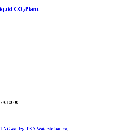
iquid CO
Plant
2
na/610000
LNG-aanleg
,
PSA Waterstofaanleg
,