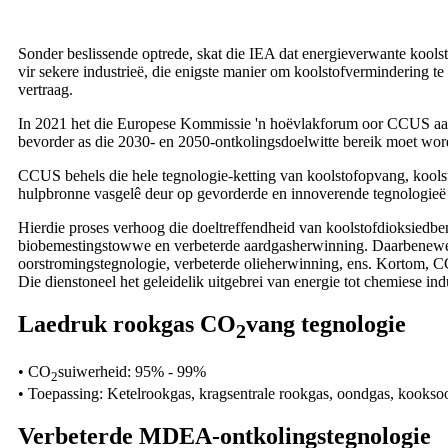
Sonder beslissende optrede, skat die IEA dat energieverwante kools
vir sekere industrieë, die enigste manier om koolstofvermindering t
vertraag.
In 2021 het die Europese Kommissie 'n hoëvlakforum oor CCUS aan
bevorder as die 2030- en 2050-ontkolingsdoelwitte bereik moet wor
CCUS behels die hele tegnologie-ketting van koolstofopvang, koolsto
hulpbronne vasgelê deur op gevorderde en innoverende tegnologieë t
Hierdie proses verhoog die doeltreffendheid van koolstofdioksiedbe
biobemestingstowwe en verbeterde aardgasherwinning. Daarbenewens 
oorstromingstegnologie, verbeterde olieherwinning, ens. Kortom, CCU
Die dienstoneel het geleidelik uitgebrei van energie tot chemiese indu
Laedruk rookgas CO
vang tegnologie
2
• CO
suiwerheid: 95% - 99%
2
• Toepassing: Ketelrookgas, kragsentrale rookgas, oondgas, kookso
Verbeterde MDEA-ontkolingstegnologie