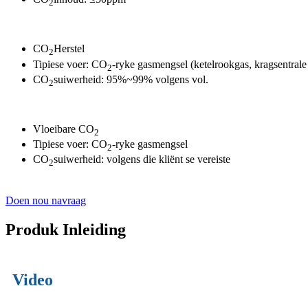
2
CO
Herstel
2
Tipiese voer: CO
-ryke gasmengsel (ketelrookgas, kragsentrale
2
CO
suiwerheid: 95%~99% volgens vol.
2
Vloeibare CO
2
Tipiese voer: CO
-ryke gasmengsel
2
CO
suiwerheid: volgens die kliënt se vereiste
2
Doen nou navraag
Produk Inleiding
Video