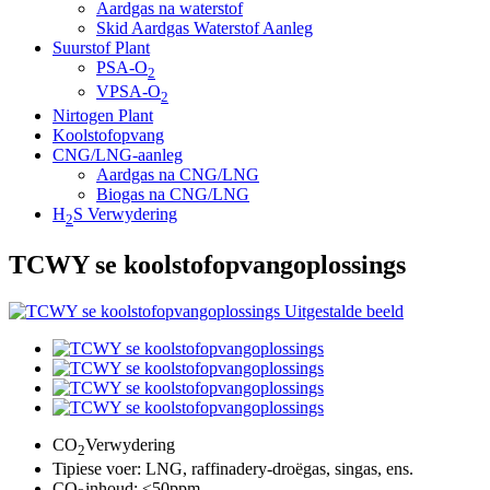
Aardgas na waterstof
Skid Aardgas Waterstof Aanleg
Suurstof Plant
PSA-O
2
VPSA-O
2
Nirtogen Plant
Koolstofopvang
CNG/LNG-aanleg
Aardgas na CNG/LNG
Biogas na CNG/LNG
H
S Verwydering
2
TCWY se koolstofopvangoplossings
CO
Verwydering
2
Tipiese voer: LNG, raffinadery-droëgas, singas, ens.
CO
inhoud: ≤50ppm