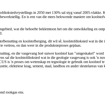
tofdioksiedvrystellings in 2050 met 130% sal styg vanaf 2005-vlakke.
e bewerkstellig. En is een van die mees belowende maniere om koolstofv
gebied, wat die behoefte beklemtoon het om die ontwikkeling en ontp
d.
fbenutting en koolstofberging, dit wil sê, koolstofdioksied wat in die 
e vertrou, en dan weer in die produksieproses geplaas.
nutting, en die vasgevang hoë suiwer koolstof kan "omgeskakel" word in
sal die koolstofdioksied wat in die geologie vasgevang is ook 'n nuwe
S is 'n proses om wetenskap en tegnologie te gebruik om koolstof te "e
strie, elektriese krag, sement, staal, landbou en ander sleutelareas van 
ond rookgas ens.