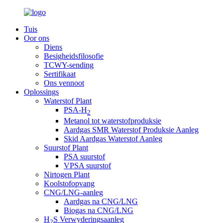
Tuis
Oor ons
Diens
Besigheidsfilosofie
TCWY-sending
Sertifikaat
Ons vennoot
Oplossings
Waterstof Plant
PSA-H
2
Metanol tot waterstofproduksie
Aardgas SMR Waterstof Produksie Aanleg
Skid Aardgas Waterstof Aanleg
Suurstof Plant
PSA suurstof
VPSA suurstof
Nirtogen Plant
Koolstofopvang
CNG/LNG-aanleg
Aardgas na CNG/LNG
Biogas na CNG/LNG
H
S Verwyderingsaanleg
2