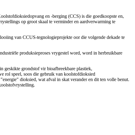
 Koolstofdioksiedopvang en -berging (CCS) is die goedkoopste en,
rystellings op groot skaal te verminder en aardverwarming te
looiing van CCUS-tegnologieprojekte oor die volgende dekade te
industriële produksieproses vrygestel word, word in herbruikbare
 geskikte grondstof vir bioafbreekbare plastiek,
 rol speel, soos die gebruik van koolstofdioksied
nergie" dioksied, wat afval in skat verander en dit ten volle benut.
koolstofvrystelling.