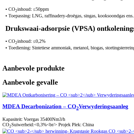
• CO
inhoud: ≤50ppm
2
• Toepassing: LNG, raffinadery-droëgas, singas, kooksoondgas ens.
Drukswaai-adsorpsie (VPSA) ontkolening
• CO
inhoud: ≤0,2%
2
• Toediening: Sintetiese ammoniak, metanol, biogas, stortingsterrein
Aanbevole produkte
Aanbevole gevalle
MDEA Decarbonization – CO
Verwyderingsaanleg
2
Kapasiteit: Voergas 35400Nm3/h
CO
Suiwerheid:<0,3%<br/> Projek Plek: China
2