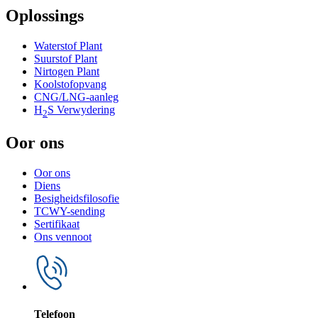
Oplossings
Waterstof Plant
Suurstof Plant
Nirtogen Plant
Koolstofopvang
CNG/LNG-aanleg
H
S Verwydering
2
Oor ons
Oor ons
Diens
Besigheidsfilosofie
TCWY-sending
Sertifikaat
Ons vennoot
Telefoon