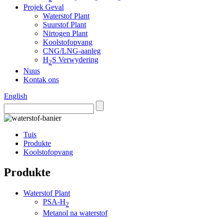
Projek Geval
Waterstof Plant
Suurstof Plant
Nirtogen Plant
Koolstofopvang
CNG/LNG-aanleg
H
S Verwydering
2
Nuus
Kontak ons
English
Tuis
Produkte
Koolstofopvang
Produkte
Waterstof Plant
PSA-H
2
Metanol na waterstof