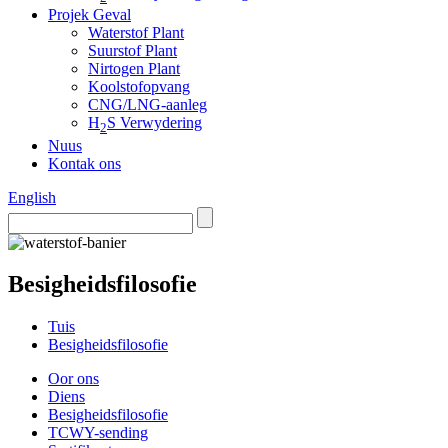
Projek Geval
Waterstof Plant
Suurstof Plant
Nirtogen Plant
Koolstofopvang
CNG/LNG-aanleg
H
S Verwydering
2
Nuus
Kontak ons
English
Besigheidsfilosofie
Tuis
Besigheidsfilosofie
Oor ons
Diens
Besigheidsfilosofie
TCWY-sending