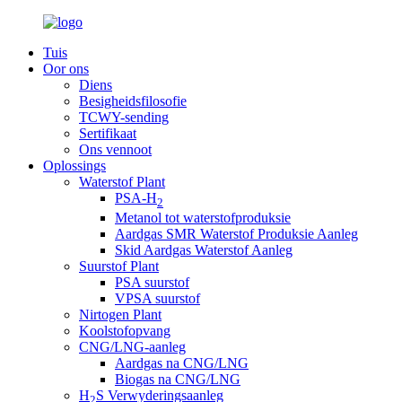
Tuis
Oor ons
Diens
Besigheidsfilosofie
TCWY-sending
Sertifikaat
Ons vennoot
Oplossings
Waterstof Plant
PSA-H
2
Metanol tot waterstofproduksie
Aardgas SMR Waterstof Produksie Aanleg
Skid Aardgas Waterstof Aanleg
Suurstof Plant
PSA suurstof
VPSA suurstof
Nirtogen Plant
Koolstofopvang
CNG/LNG-aanleg
Aardgas na CNG/LNG
Biogas na CNG/LNG
H
S Verwyderingsaanleg
2