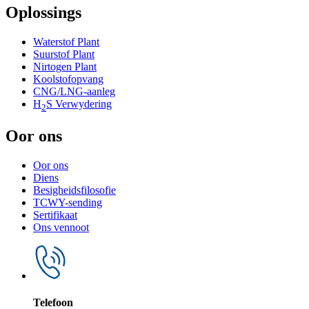
Oplossings
Waterstof Plant
Suurstof Plant
Nirtogen Plant
Koolstofopvang
CNG/LNG-aanleg
H
S Verwydering
2
Oor ons
Oor ons
Diens
Besigheidsfilosofie
TCWY-sending
Sertifikaat
Ons vennoot
Telefoon