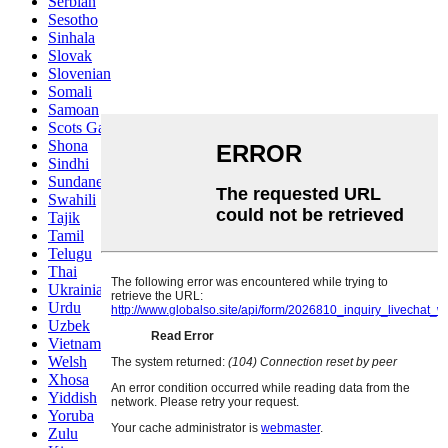
Serbian
Sesotho
Sinhala
Slovak
Slovenian
Somali
Samoan
Scots Gaelic
Shona
Sindhi
Sundanese
Swahili
Tajik
Tamil
Telugu
Thai
Ukrainian
Urdu
Uzbek
Vietnamese
Welsh
Xhosa
Yiddish
Yoruba
Zulu