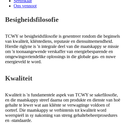
Sertifikaat
Ons vennoot
Besigheidsfilosofie
TCWY se besigheidsfilosofie is gesentreer rondom die beginsels
van kwaliteit, kliëntediens, reputasie en diensuitnemendheid.
Hierdie riglyne is 'n integrale deel van die maatskappy se missie
om 'n toonaangewende verskaffer van energiebesparende en
omgewingsvriendelike oplossings in die globale gas- en nuwe
energieveld te word.
Kwaliteit
Kwaliteit is 'n fundamentele aspek van TCWY se sakefilosofie,
en die maatskappy streef daarna om produkte en dienste van hoë
gehalte te lewer wat aan kliënte se verwagtinge voldoen of
oortref. Die maatskappy se verbintenis tot kwaliteit word
weerspieël in sy nakoming van streng gehaltebeheerprosedures
en -standaarde.