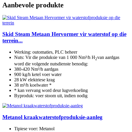
Aanbevole produkte
Skid Steam Metaan Hervormer vir waterstof op die
terrein...
Werking: outomaties, PLC beheer
Nuts: Vir die produksie van 1 000 Nm³/h H
van aardgas
2
word die volgende nutsdienste benodig:
380-420 Nm³/h aardgas
900 kg/h ketel voer water
28 kW elektriese krag
38 m³/h koelwater *
* kan vervang word deur lugverkoeling
Byproduk: voer stoom uit, indien nodig
Metanol kraakwaterstofproduksie-aanleg
Tipiese voer: Metanol