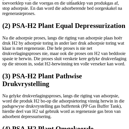
toevoerklep van die voergas en die uitlaatklep van produkgas af,
stop adsorpsie. En dan word die adsorberende bed oorgeskakel na
regenerasieproses.
(2) PSA-H2 Plant Equal Depressurization
Na die adsorpsie proses, langs die rigting van adsorpsie plaas hoër
druk H2 by adsorpsie toring in ander laer druk adsorpsie toring wat
klaar is met regenerasie. Die hele proses is nie net
drukverlagingsproses nie, maar ook die proses om H2 van beddooie
spasie te herwin. Die proses sluit verskeie kere gelyke drukverlaging
op die stroom in, sodat H2-herwinning ten volle verseker kan word.
(3) PSA-H2 Plant Pathwise
Drukvrystelling
Na gelyke drukverlagingsproses, langs die rigting van adsorpsie,
word die produk H2 bo-op die adsorpsietoring vinnig herwin in die
padsgewyse drukvrystelling gas buffertenk (PP Gas Buffer Tank),
hierdie deel van H2 sal gebruik word as regenerasie gas bron van
adsorbent depressurisering.
(4) PSA-H2 Plant Omgekeerde