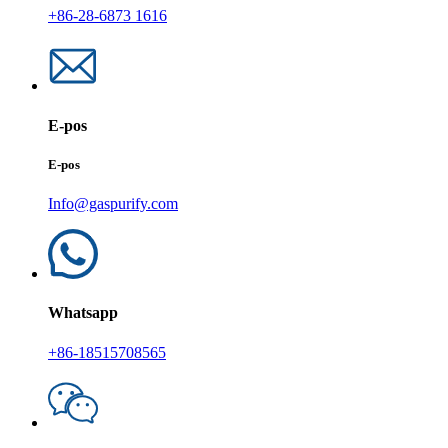
+86-28-6873 1616
E-pos
E-pos
Info@gaspurify.com
Whatsapp
+86-18515708565