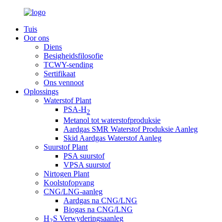
Tuis
Oor ons
Diens
Besigheidsfilosofie
TCWY-sending
Sertifikaat
Ons vennoot
Oplossings
Waterstof Plant
PSA-H
2
Metanol tot waterstofproduksie
Aardgas SMR Waterstof Produksie Aanleg
Skid Aardgas Waterstof Aanleg
Suurstof Plant
PSA suurstof
VPSA suurstof
Nirtogen Plant
Koolstofopvang
CNG/LNG-aanleg
Aardgas na CNG/LNG
Biogas na CNG/LNG
H
S Verwyderingsaanleg
2