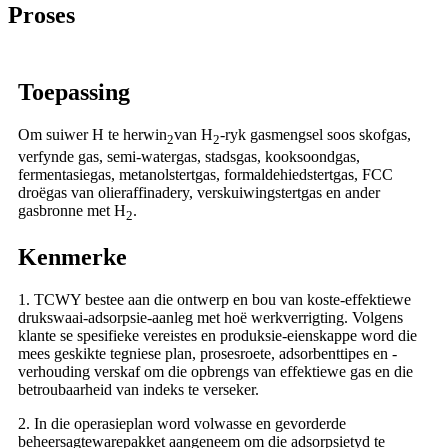
Proses
Toepassing
Om suiwer H te herwin
van H
-ryk gasmengsel soos skofgas,
2
2
verfynde gas, semi-watergas, stadsgas, kooksoondgas,
fermentasiegas, metanolstertgas, formaldehiedstertgas, FCC
droëgas van olieraffinadery, verskuiwingstertgas en ander
gasbronne met H
.
2
Kenmerke
1. TCWY bestee aan die ontwerp en bou van koste-effektiewe
drukswaai-adsorpsie-aanleg met hoë werkverrigting. Volgens
klante se spesifieke vereistes en produksie-eienskappe word die
mees geskikte tegniese plan, prosesroete, adsorbenttipes en -
verhouding verskaf om die opbrengs van effektiewe gas en die
betroubaarheid van indeks te verseker.
2. In die operasieplan word volwasse en gevorderde
beheersagtewarepakket aangeneem om die adsorpsietyd te