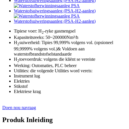
Tipiese voer: H
-ryke gasmengsel
2
Kapasiteitsreeks: 50~200000Nm³/h
H
suiwerheid: Tipies 99,999% volgens vol. (opsioneel
2
99,9999% volgens vol.)& Voldoen aan
waterstofbrandstofselstandaarde
H
toevoerdruk: volgens die kliënt se vereiste
2
Werking: Outomaties, PLC beheer
Utilities: die volgende Utilities word vereis:
Instrument lug
Elektries
Stikstof
Elektriese krag
Doen nou navraag
Produk Inleiding