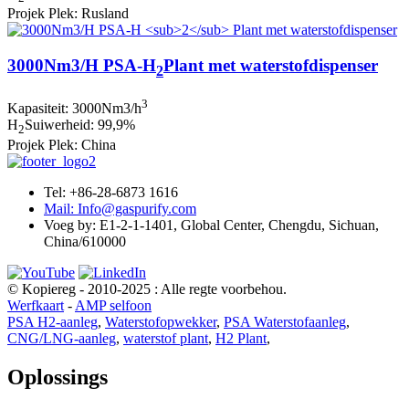
Projek Plek: Rusland
3000Nm3/H PSA-H
Plant met waterstofdispenser
2
3
Kapasiteit: 3000Nm3/h
H
Suiwerheid: 99,9%
2
Projek Plek: China
Tel: +86-28-6873 1616
Mail: Info@gaspurify.com
Voeg by: E1-2-1-1401, Global Center, Chengdu, Sichuan,
China/610000
© Kopiereg - 2010-2025 : Alle regte voorbehou.
Werfkaart
-
AMP selfoon
PSA H2-aanleg
,
Waterstofopwekker
,
PSA Waterstofaanleg
,
CNG/LNG-aanleg
,
waterstof plant
,
H2 Plant
,
Oplossings