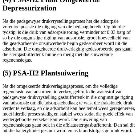
Depressurization
Na die padsgewyse drukvrystellingsproses het die adsorpsie
vorentoe posisie die uitgang van die bedlaag bereik. Op hierdie
tydstip, is die druk van adsorpsie toring verminder tot 0,03 barg of
so by die ongunstige rigting van adsorpsie, groot hoeveelheid van
die geadsorbeerde onsuiwerhede begin gedesorbeer word uit die
adsorbent. Die omgekeerde drukverlaging gedesorbeerde gas gaan
die stertgasbuffertenk binne en meng met die suiwerende
regenerasiegas.
(5) PSA-H2 Plantsuiwering
Na die omgekeerde drukverlagingsproses, om die volledige
regenerasie van adsorbent te verkry, gebruik die waterstof van
padsgewyse drukvrystelling-gasbuffertenk in die ongunstige rigting
van adsorpsie om die adsorpsiebedlaag te was, die fraksionele druk
verder te verlaag, en die adsorbent kan heeltemal wees geregenereer,
moet hierdie proses stadig en stabiel wees sodat die goeie effek van
wedergeboorte verseker kan word. Die suiwering van
regenerasiegas gaan ook in die afblaasstertgasbuffertenk. Dan sal dit
uit die batterylimiet gestuur word en as brandstofgas gebruik word.