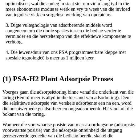
optimaliseer, wat die aanleg in staat stel om vir 'n lang tyd in die
mees ekonomiese modus te werk en vry te wees van die invloed
van tegniese vlak en sorgelose werking van operateurs .
3. Digte vultegnologie van adsorberende middels word
aangeneem om die dooie spasies tussen die bedlae verder te
verminder en die hersteltempo van die effektiewe komponente te
verhoog.
4. Die lewensduur van ons PSA programmeerbare kleppe met
spesiale tegnologieë is meer as 1 miljoen keer.
(1) PSA-H2 Plant Adsorpsie Proses
Voergas gaan die adsorpsietoring binne vanaf die onderkant van die
toring (Een of meer is altyd in die toestand van adsorbering). Deur
die selektiewe adsorpsie van verskeie adsorbente een na een, word
die onsuiwerhede geadsorbeer en ongeadsorbeerde H2 vloei uit die
bokant van die toring.
Wanneer die voorwaartse posisie van massa-oordragsone (adsorpsie-
voorwaartse posisie) van die adsorpsie-onreinheid die uitgang
gereserveerde gedeelte van die bedlaag bereik, skakel die