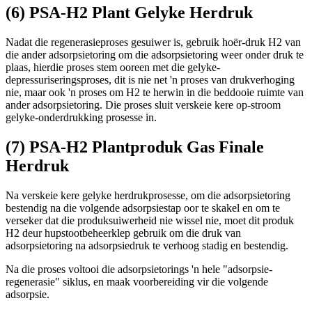
(6) PSA-H2 Plant Gelyke Herdruk
Nadat die regenerasieproses gesuiwer is, gebruik hoër-druk H2 van
die ander adsorpsietoring om die adsorpsietoring weer onder druk te
plaas, hierdie proses stem ooreen met die gelyke-
depressuriseringsproses, dit is nie net 'n proses van drukverhoging
nie, maar ook 'n proses om H2 te herwin in die beddooie ruimte van
ander adsorpsietoring. Die proses sluit verskeie kere op-stroom
gelyke-onderdrukking prosesse in.
(7) PSA-H2 Plantproduk Gas Finale
Herdruk
Na verskeie kere gelyke herdrukprosesse, om die adsorpsietoring
bestendig na die volgende adsorpsiestap oor te skakel en om te
verseker dat die produksuiwerheid nie wissel nie, moet dit produk
H2 deur hupstootbeheerklep gebruik om die druk van
adsorpsietoring na adsorpsiedruk te verhoog stadig en bestendig.
Na die proses voltooi die adsorpsietorings 'n hele "adsorpsie-
regenerasie" siklus, en maak voorbereiding vir die volgende
adsorpsie.