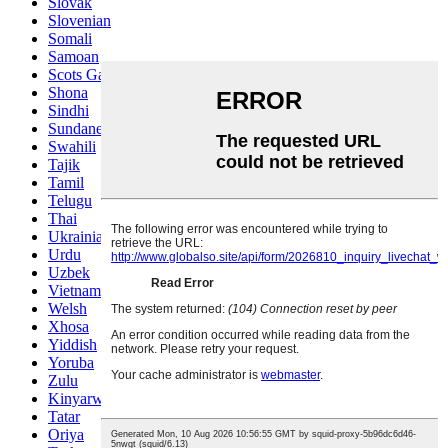
Slovak
Slovenian
Somali
Samoan
Scots Gaelic
Shona
Sindhi
Sundanese
Swahili
Tajik
Tamil
Telugu
Thai
Ukrainian
Urdu
Uzbek
Vietnamese
Welsh
Xhosa
Yiddish
Yoruba
Zulu
Kinyarwanda
Tatar
Oriya