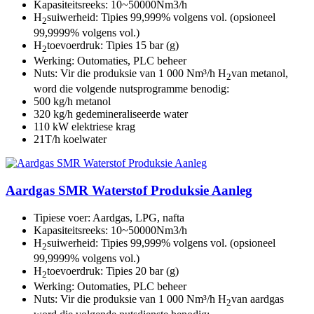
Kapasiteitsreeks: 10~50000Nm3/h
H
suiwerheid: Tipies 99,999% volgens vol. (opsioneel
2
99,9999% volgens vol.)
H
toevoerdruk: Tipies 15 bar (g)
2
Werking: Outomaties, PLC beheer
Nuts: Vir die produksie van 1 000 Nm³/h H
van metanol,
2
word die volgende nutsprogramme benodig:
500 kg/h metanol
320 kg/h gedemineraliseerde water
110 kW elektriese krag
21T/h koelwater
Aardgas SMR Waterstof Produksie Aanleg
Tipiese voer: Aardgas, LPG, nafta
Kapasiteitsreeks: 10~50000Nm3/h
H
suiwerheid: Tipies 99,999% volgens vol. (opsioneel
2
99,9999% volgens vol.)
H
toevoerdruk: Tipies 20 bar (g)
2
Werking: Outomaties, PLC beheer
Nuts: Vir die produksie van 1 000 Nm³/h H
van aardgas
2