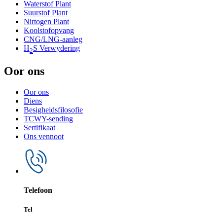
Waterstof Plant
Suurstof Plant
Nirtogen Plant
Koolstofopvang
CNG/LNG-aanleg
H
S Verwydering
2
Oor ons
Oor ons
Diens
Besigheidsfilosofie
TCWY-sending
Sertifikaat
Ons vennoot
Telefoon
Tel